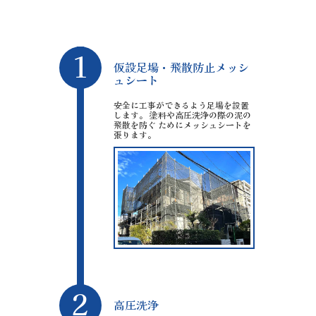
1
仮設足場・飛散防止メッシ
ュシート
安全に工事ができるよう足場を設置
します。 塗料や高圧洗浄の際の泥の
飛散を防ぐ ためにメッシュシートを
張ります。
2
高圧洗浄