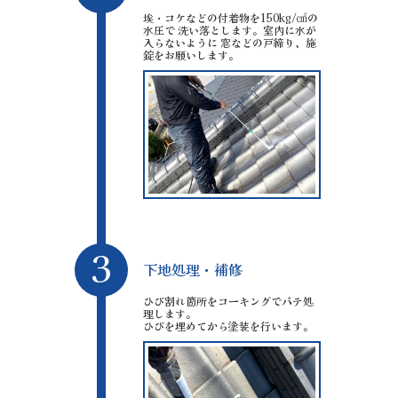
埃・コケなどの付着物を150kg/㎠の
水圧で 洗い落とします。室内に水が
入らないように 窓などの戸締り、施
錠をお願いします。
3
下地処理・補修
ひび割れ箇所をコーキングでパテ処
理します。
ひびを埋めてから塗装を行います。