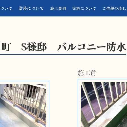
塗装について
について
施工事例
塗料について
ご依頼の流れ
町 S様邸 バルコニー防水
施工前