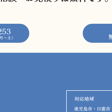
253
0（月～土）
対応地域
鹿児島市・日置市