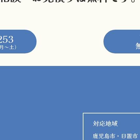
253
0（月～土）
対応地域
鹿児島市・日置市