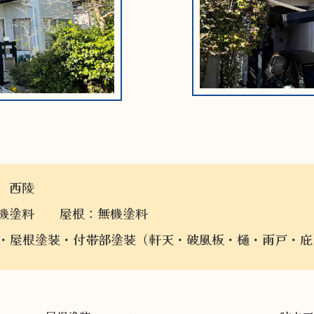
 西陵
機塗料 屋根：無機塗料
・屋根塗装・付帯部塗装（軒天・破風板・樋・雨戸・庇