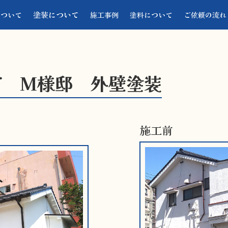
塗装について
について
施工事例
塗料について
ご依頼の流れ
町 M様邸 外壁塗装
施工前