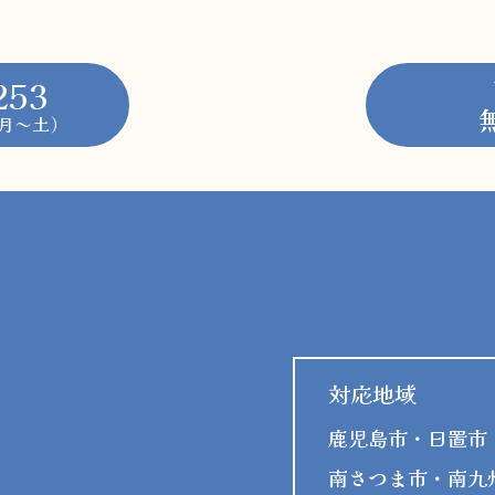
253
0（月～土）
対応地域
鹿児島市・日置市
南さつま市・南九