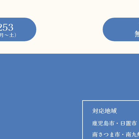
253
0（月～土）
対応地域
鹿児島市・日置市
南さつま市・南九