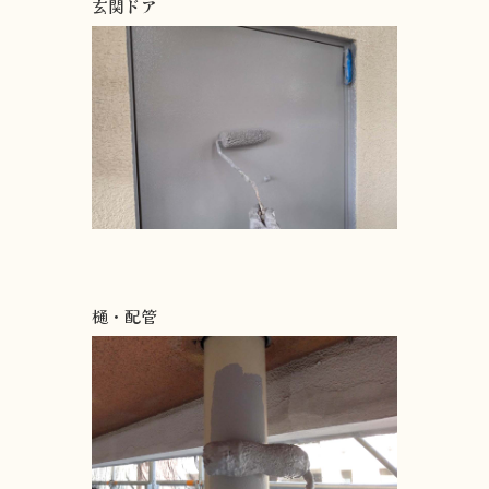
玄関ドア
樋・配管